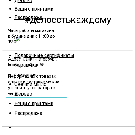
Дерево
Вещи с принтами
#делоестькаждому
Распродажа
Часы работы магазина:
в будние дни с 11:00 до
17:00.
Подарочные сертификаты
Адрес: Санкт-Петербург,
Керамика
Московский пр. 55
Сладости
Информацию о товарах,
оплате и доставке можно
Свечи и мыло
уточнить у оператора в
Дерево
чате
Вещи с принтами
Распродажа