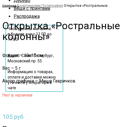
Дерево
Главная
С картинками
Полиграфия
Открытка «Ростральные колонны»
Вещи с принтами
Распродажа
Открытка «Ростральные
Часы работы магазина:
колонны»
в будние дни с 11:00 до
17:00.
Формат – 10х15 см
Адрес: Санкт-Петербург,
Московский пр. 55
Вес – 5 г
Информацию о товарах,
оплате и доставке можно
Автор графики – Миша Гавричков
уточнить у оператора в
чате
Нет в наличии
105
руб.